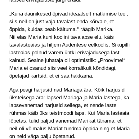
„Kuna daunikesed õpivad ideaalselt matkimise teel,
siis neil on just vaja tavalast enda kõrvale, et
õppida, kuidas peab käituma,“ räägib Marika.
Nii elas Maria kuni koolini tavalapse elu, käis
tavalasteaias ja hiljem Audentese eelkoolis. Sikupilli
lasteaias polnud varem ühtki erivajadusega last
käinud. Sealne juhataja oli optimistlik: „Proovime!“
Maria ei osanud siis veel korralikult kõndidagi,
õpetajad kartsid, et ei saa hakkama.
Aga peagi harjusid nad Mariaga ära. Kõik harjusid
üksteisega ära: lapsed Mariaga ja Maria lastega, ka
lapsevanemad harjusid sellega, et nende laste
rühmas käib üks teistmoodi laps. Kui Maria lasteaia
lõpetas, tulid paljud vanemad Marikat tänama, et
neil oli võimalus Mariat tundma õppida ning et Maria
on neid väga palju õpetanud.