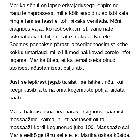
Marika sõnul on lapse erivajadusega leppimine
nagu leinaprotsess, mille kõik etapid tuleb läbi käia
ning eitamise faasi ei tohi pikaks venitada. Mõni
diagnoos vajab kohest sekkumist, vanemate
uskmatus võib hiljem kätte maksta. Näiteks
Soomes pannakse pärast lapsediagnoosimist kohe
kokku ümarlaud, mille liikmed hakkavad perele infot
jagama. Marika ütleb, et ka temal oleks olnud
taolisest nõustamisest palju abi.
Just sellepärast jagab ta alati ise lahkelt nõu, kui
keegi küsib ja tema oma kogemuste põhjal aidata
saab.
Maria hakkas üsna pea pärast diagnoosi saamist
massaažidel käima, nii et aastaselt oli tal
massaaži-kordi kogunenud juba 100. Massaaže sai
Maria eelkõige tänu sellele, et Marika oskas küsida.