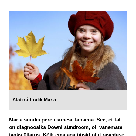
Alati sõbralik Maria
Maria sündis pere esimese lapsena. See, et tal
on diagnoosiks Downi sündroom, oli vanemate
jaoks üllatus. Kõik ema analüüsid olid raseduse