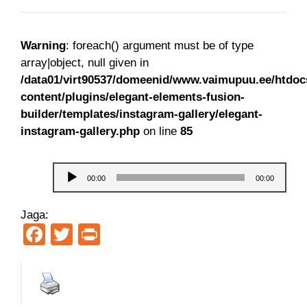
LIHTNE KEEL
Warning
: foreach() argument must be of type
VAIMUTÖÖ
array|object, null given in
/data01/virt90537/domeenid/www.vaimupuu.ee/htdoc
ARHIIV
content/plugins/elegant-elements-fusion-
builder/templates/instagram-gallery/elegant-
MEIST
instagram-gallery.php
on line
85
KONTAKT
Audioesitaja
00:00
00:00
Jaga:
Facebook
Twitter
Print