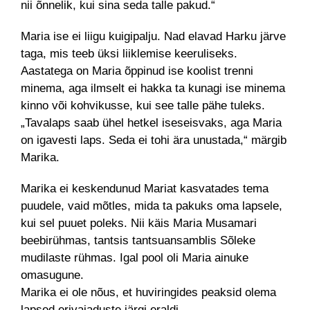
nii õnnelik, kui sina seda talle pakud.“
Maria ise ei liigu kuigipalju. Nad elavad Harku järve
taga, mis teeb üksi liiklemise keeruliseks.
Aastatega on Maria õppinud ise koolist trenni
minema, aga ilmselt ei hakka ta kunagi ise minema
kinno või kohvikusse, kui see talle pähe tuleks.
„Tavalaps saab ühel hetkel iseseisvaks, aga Maria
on igavesti laps. Seda ei tohi ära unustada,“ märgib
Marika.
Marika ei keskendunud Mariat kasvatades tema
puudele, vaid mõtles, mida ta pakuks oma lapsele,
kui sel puuet poleks. Nii käis Maria Musamari
beebirühmas, tantsis tantsuansamblis Sõleke
mudilaste rühmas. Igal pool oli Maria ainuke
omasugune.
Marika ei ole nõus, et huviringides peaksid olema
lapsed erivajaduste järgi eraldi.