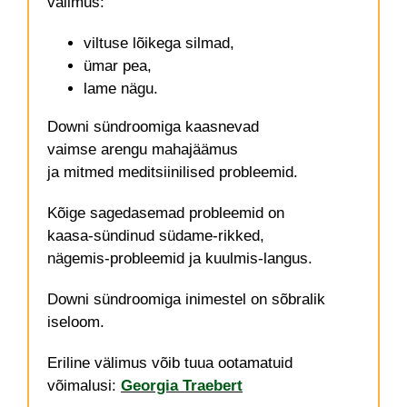
välimus:
viltuse lõikega silmad,
ümar pea,
lame nägu.
Downi sündroomiga kaasnevad
vaimse arengu mahajäämus
ja mitmed meditsiinilised probleemid.
Kõige sagedasemad probleemid on
kaasa-sündinud südame-rikked,
nägemis-probleemid ja kuulmis-langus.
Downi sündroomiga inimestel on sõbralik
iseloom.
Eriline välimus võib tuua ootamatuid
võimalusi:
Georgia Traebert