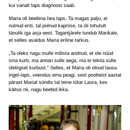
kui vanalt laps diagnoosi saab.
Maria oli beebina hea laps. Ta magas palju, ei
nutnud eriti, tal polnud kapriise, ta oli tohutult
tänulik iga asja eest. Tagantjärele tundub Marikale,
et selles avaldus Maria eriline tarkus.
„Ta oleks nagu mulle mõista andnud, et ole nüüd
sina kurb, ma annan sulle aega, ma ei tekita sulle
üleliigset kurbust.“ Selles, et Maria oli olnud lausa
ingel-laps, veendus ema peagi, sest poolteist aastat
pärast Mariat sündis tal teine tütar Laura, kes
käitus nii, nagu beebid ikka.