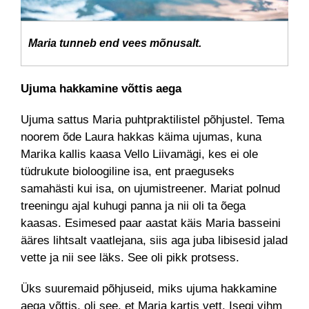
Maria tunneb end vees mõnusalt.
Ujuma hakkamine võttis aega
Ujuma sattus Maria puhtpraktilistel põhjustel. Tema
noorem õde Laura hakkas käima ujumas, kuna
Marika kallis kaasa Vello Liivamägi, kes ei ole
tüdrukute bioloogiline isa, ent praeguseks
samahästi kui isa, on ujumistreener. Mariat polnud
treeningu ajal kuhugi panna ja nii oli ta õega
kaasas. Esimesed paar aastat käis Maria basseini
ääres lihtsalt vaatlejana, siis aga juba libisesid jalad
vette ja nii see läks. See oli pikk protsess.
Üks suuremaid põhjuseid, miks ujuma hakkamine
aega võttis, oli see, et Maria kartis vett. Isegi vihm