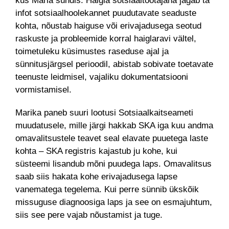
kus Maria sündis. Haigla sotsiaaltöötajana jagab ta
infot sotsiaalhoolekannet puudutavate seaduste
kohta, nõustab haiguse või erivajadusega seotud
raskuste ja probleemide korral haiglaravi vältel,
toimetuleku küsimustes raseduse ajal ja
sünnitusjärgsel perioodil, abistab sobivate toetavate
teenuste leidmisel, vajaliku dokumentatsiooni
vormistamisel.
Marika paneb suuri lootusi Sotsiaalkaitseameti
muudatusele, mille järgi hakkab SKA iga kuu andma
omavalitsustele teavet seal elavate puuetega laste
kohta – SKA registris kajastub ju kohe, kui
süsteemi lisandub mõni puudega laps. Omavalitsus
saab siis hakata kohe erivajadusega lapse
vanematega tegelema. Kui perre sünnib ükskõik
missuguse diagnoosiga laps ja see on esmajuhtum,
siis see pere vajab nõustamist ja tuge.