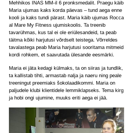
Mehhikos INAS MM-il 6 pronksmedalit. Praegu käib
Maria ujumas kaks korda päevas – tund aega enne
kooli ja kaks tundi pärast. Maria käib ujumas Rocca
al Mare My Fitness ujumiskoolis. Ta treenib
tavarühmas, kus tal ei ole eriülesandeid, ta peab
täitma kõiki harjutusi võrdselt teistega. Võrreldes
tavalastega peab Maria harjutusi sooritama mitmeid
kordi rohkem, et saavutada ülesande eesmärki.
Maria ei jäta kedagi külmaks, ta on siiras ja tundlik,
ta kallistab tihti, armastab nalja ja naeru ning peale
treeningut preemiaks šokolaadikommi. Maria on
paljudele klubi klientidele lemmiklapseks. Tema kirg
ja hobi ongi ujumine, muuks eriti aega ei jää.