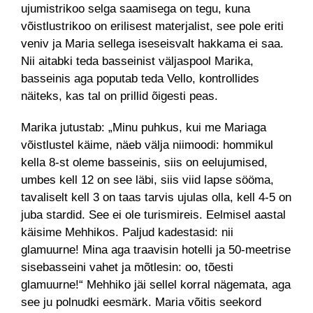
ujumistrikoo selga saamisega on tegu, kuna
võistlustrikoo on erilisest materjalist, see pole eriti
veniv ja Maria sellega iseseisvalt hakkama ei saa.
Nii aitabki teda basseinist väljaspool Marika,
basseinis aga poputab teda Vello, kontrollides
näiteks, kas tal on prillid õigesti peas.
Marika jutustab: „Minu puhkus, kui me Mariaga
võistlustel käime, näeb välja niimoodi: hommikul
kella 8-st oleme basseinis, siis on eelujumised,
umbes kell 12 on see läbi, siis viid lapse sööma,
tavaliselt kell 3 on taas tarvis ujulas olla, kell 4-5 on
juba stardid. See ei ole turismireis. Eelmisel aastal
käisime Mehhikos. Paljud kadestasid: nii
glamuurne! Mina aga traavisin hotelli ja 50-meetrise
sisebasseini vahet ja mõtlesin: oo, tõesti
glamuurne!“ Mehhiko jäi sellel korral nägemata, aga
see ju polnudki eesmärk. Maria võitis seekord