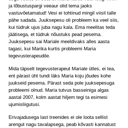
ja lõbustuspargi veeaur olid tema jaoks
vastuvõetamatud! Vesi ei tohtinud mingil viisil talle
pähe sadada. Juuksepesu oli probleem ka veel siis,
kui tüdruk ujus juba nagu kala. Ema meelitas teda
jäätisega, et tüdruk nõustuks pead pesema.
Juuksepesu sai Mariale meeldivaks alles aasta
tagasi, kui Marika kurtis probleemi Maria
tegevusterapeudile.
Mida täpselt tegevusterapeut Mariale ütles, ei tea,
ent pärast üht tundi läks Maria koju jõudes kohe
juukseid pesema. Pärast seda pole juuksepesuga
probleemi olnud. Maria tutvus basseiniga algas
aastal 2007, kolm aastat hiljem tegi ta esimesi
ujumisliigutusi.
Erivajadusega last treenides ei ole loota sellist
arengut nagu tavalapsega, peab kõvasti kannatust