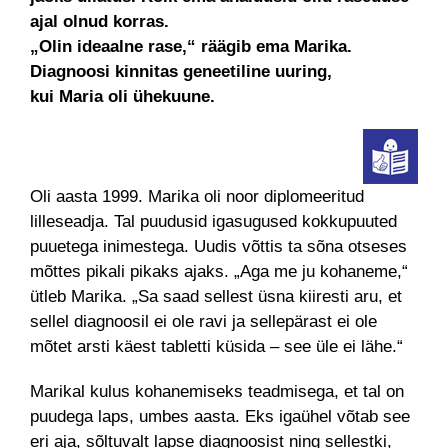
ajal olnud korras.
„Olin ideaalne rase,“ räägib ema Marika.
Diagnoosi kinnitas geneetiline uuring,
kui Maria oli ühekuune.
Oli aasta 1999. Marika oli noor diplomeeritud
lilleseadja. Tal puudusid igasugused kokkupuuted
puuetega inimestega. Uudis võttis ta sõna otseses
mõttes pikali pikaks ajaks. „Aga me ju kohaneme,“
ütleb Marika. „Sa saad sellest üsna kiiresti aru, et
sellel diagnoosil ei ole ravi ja sellepärast ei ole
mõtet arsti käest tabletti küsida – see üle ei lähe.“
Marikal kulus kohanemiseks teadmisega, et tal on
puudega laps, umbes aasta. Eks igaühel võtab see
eri aja, sõltuvalt lapse diagnoosist ning sellestki,