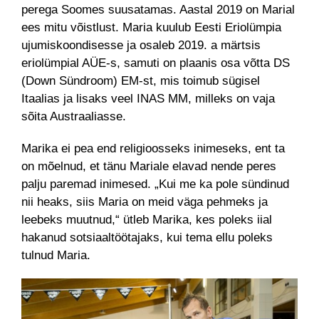
perega Soomes suusatamas. Aastal 2019 on Marial
ees mitu võistlust. Maria kuulub Eesti Eriolümpia
ujumiskoondisesse ja osaleb 2019. a märtsis
eriolümpial AÜE-s, samuti on plaanis osa võtta DS
(Down Sündroom) EM-st, mis toimub sügisel
Itaalias ja lisaks veel INAS MM, milleks on vaja
sõita Austraaliasse.
Marika ei pea end religioosseks inimeseks, ent ta
on mõelnud, et tänu Mariale elavad nende peres
palju paremad inimesed. „Kui me ka pole sündinud
nii heaks, siis Maria on meid väga pehmeks ja
leebeks muutnud,“ ütleb Marika, kes poleks iial
hakanud sotsiaaltöötajaks, kui tema ellu poleks
tulnud Maria.