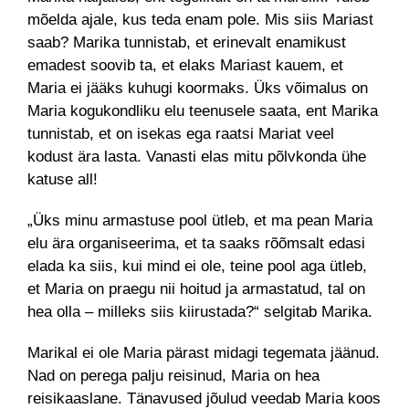
mõelda ajale, kus teda enam pole. Mis siis Mariast
saab? Marika tunnistab, et erinevalt enamikust
emadest soovib ta, et elaks Mariast kauem, et
Maria ei jääks kuhugi koormaks. Üks võimalus on
Maria kogukondliku elu teenusele saata, ent Marika
tunnistab, et on isekas ega raatsi Mariat veel
kodust ära lasta. Vanasti elas mitu põlvkonda ühe
katuse all!
„Üks minu armastuse pool ütleb, et ma pean Maria
elu ära organiseerima, et ta saaks rõõmsalt edasi
elada ka siis, kui mind ei ole, teine pool aga ütleb,
et Maria on praegu nii hoitud ja armastatud, tal on
hea olla – milleks siis kiirustada?“ selgitab Marika.
Marikal ei ole Maria pärast midagi tegemata jäänud.
Nad on perega palju reisinud, Maria on hea
reisikaaslane. Tänavused jõulud veedab Maria koos