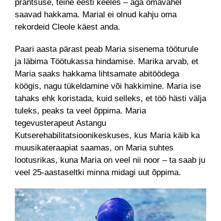
prantsuse, teine eesti keeles – aga omavahel
saavad hakkama. Marial ei olnud kahju oma
rekordeid Cleole käest anda.
Paari aasta pärast peab Maria sisenema tööturule
ja läbima Töötukassa hindamise. Marika arvab, et
Maria saaks hakkama lihtsamate abitöödega
köögis, nagu tükeldamine või hakkimine. Maria ise
tahaks ehk koristada, kuid selleks, et töö hästi välja
tuleks, peaks ta veel õppima. Maria
tegevusterapeut Astangu
Kutserehabilitatsioonikeskuses, kus Maria käib ka
muusikateraapiat saamas, on Maria suhtes
lootusrikas, kuna Maria on veel nii noor – ta saab ju
veel 25-aastaseltki minna midagi uut õppima.