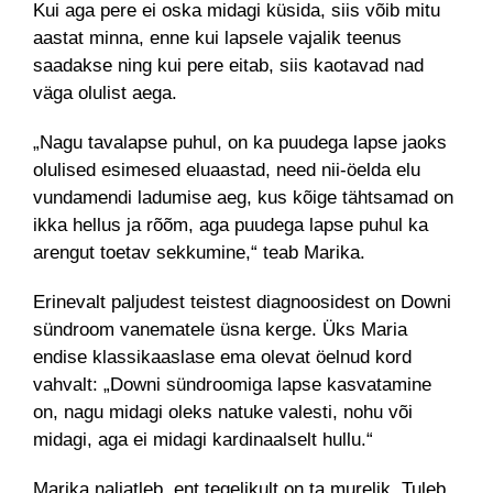
Kui aga pere ei oska midagi küsida, siis võib mitu
aastat minna, enne kui lapsele vajalik teenus
saadakse ning kui pere eitab, siis kaotavad nad
väga olulist aega.
„Nagu tavalapse puhul, on ka puudega lapse jaoks
olulised esimesed eluaastad, need nii-öelda elu
vundamendi ladumise aeg, kus kõige tähtsamad on
ikka hellus ja rõõm, aga puudega lapse puhul ka
arengut toetav sekkumine,“ teab Marika.
Erinevalt paljudest teistest diagnoosidest on Downi
sündroom vanematele üsna kerge. Üks Maria
endise klassikaaslase ema olevat öelnud kord
vahvalt: „Downi sündroomiga lapse kasvatamine
on, nagu midagi oleks natuke valesti, nohu või
midagi, aga ei midagi kardinaalselt hullu.“
Marika naljatleb, ent tegelikult on ta murelik. Tuleb