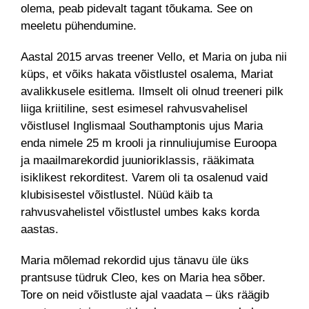
olema, peab pidevalt tagant tõukama. See on
meeletu pühendumine.
Aastal 2015 arvas treener Vello, et Maria on juba nii
küps, et võiks hakata võistlustel osalema, Mariat
avalikkusele esitlema. Ilmselt oli olnud treeneri pilk
liiga kriitiline, sest esimesel rahvusvahelisel
võistlusel Inglismaal Southamptonis ujus Maria
enda nimele 25 m krooli ja rinnuliujumise Euroopa
ja maailmarekordid juunioriklassis, rääkimata
isiklikest rekorditest. Varem oli ta osalenud vaid
klubisisestel võistlustel. Nüüd käib ta
rahvusvahelistel võistlustel umbes kaks korda
aastas.
Maria mõlemad rekordid ujus tänavu üle üks
prantsuse tüdruk Cleo, kes on Maria hea sõber.
Tore on neid võistluste ajal vaadata – üks räägib