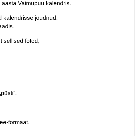
e aasta Vaimupuu kalendris.
d kalendrisse jõudnud,
aadis.
sellised fotod,
.
püsti“.
ree-formaat.