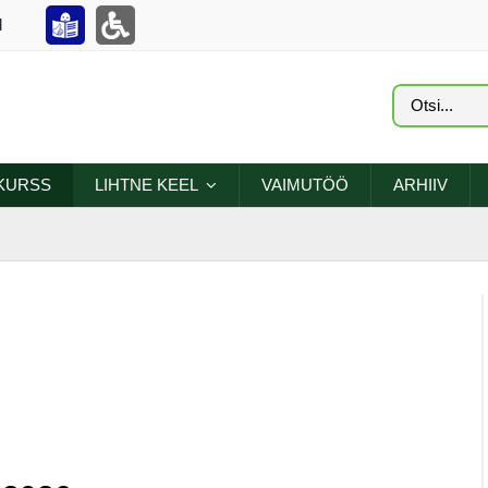
d
Search
for:
KURSS
LIHTNE KEEL
VAIMUTÖÖ
ARHIIV