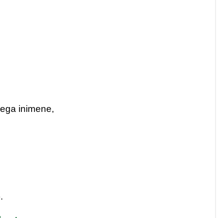
sega inimene,
.