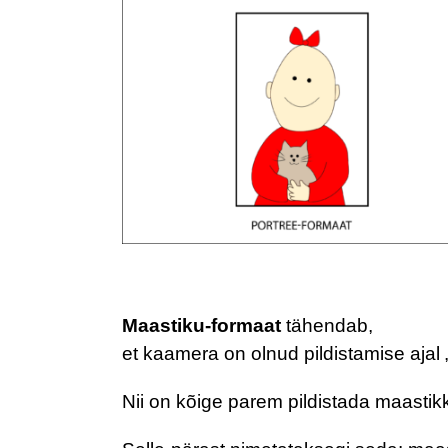
Maastiku-formaat
tähendab,
et kaamera on olnud pildistamise ajal „
Nii on kõige parem pildistada maastik