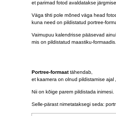
et parimad fotod avaldatakse järgmis
Väga tihti pole mõned väga head foto
kuna need on pildistatud portree-form
Vaimupuu kalendrisse pääsevad ainult 
mis on pildistatud maastiku-formaadis
Portree-formaat
tähendab,
et kaamera on olnud pildistamise ajal „
Nii on kõige parem pildistada inimesi.
Selle-pärast nimetataksegi seda: port