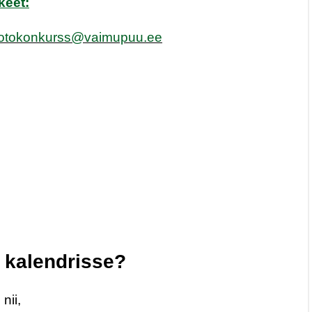
keet:
fotokonkurss@vaimupuu.ee
 kalendrisse?
nii,