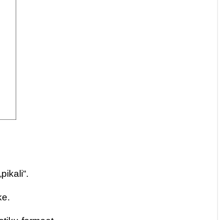
pikali“.
ke.