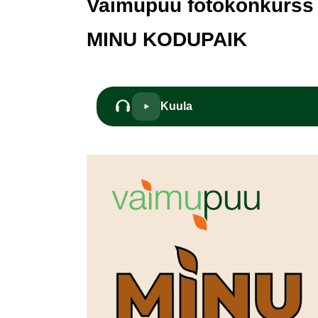
Vaimupuu fotokonkurss
MINU KODUPAIK
Kuula