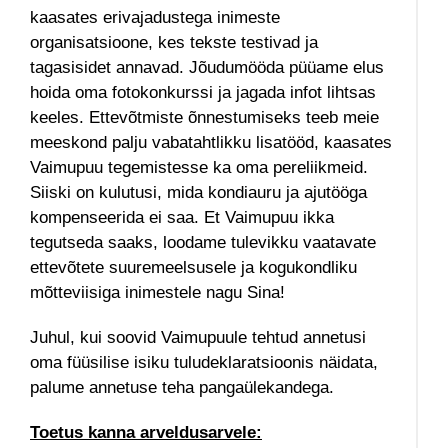
kaasates erivajadustega inimeste
organisatsioone, kes tekste testivad ja
tagasisidet annavad. Jõudumööda püüame elus
hoida oma fotokonkurssi ja jagada infot lihtsas
keeles.
Ettevõtmiste õnnestumiseks teeb meie
meeskond palju vabatahtlikku lisatööd, kaasates
Vaimupuu tegemistesse ka oma pereliikmeid.
Siiski on kulutusi, mida kondiauru ja ajutööga
kompenseerida ei saa.
Et Vaimupuu ikka
tegutseda saaks, loodame tulevikku vaatavate
ettevõtete suuremeelsusele ja kogukondliku
mõtteviisiga inimestele nagu Sina!
Juhul, kui soovid Vaimupuule tehtud annetusi
oma füüsilise isiku tuludeklaratsioonis näidata,
palume annetuse teha pangaülekandega.
Toetus kanna arveldusarvele: