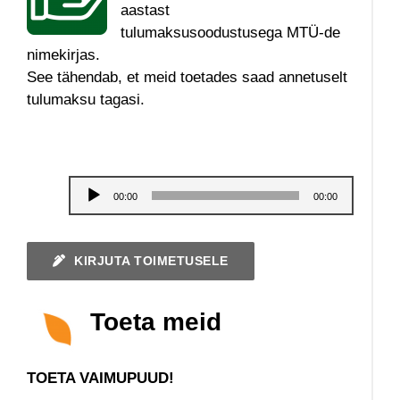
aastast
LIHTNE KEEL
tulumaksusoodustusega MTÜ-de
nimekirjas.
VAIMUTÖÖ
See tähendab, et meid toetades saad annetuselt
tulumaksu tagasi.
ARHIIV
MEIST
Audioesitaja
00:00
00:00
KONTAKT
KIRJUTA TOIMETUSELE
Toeta meid
TOETA VAIMUPUUD!