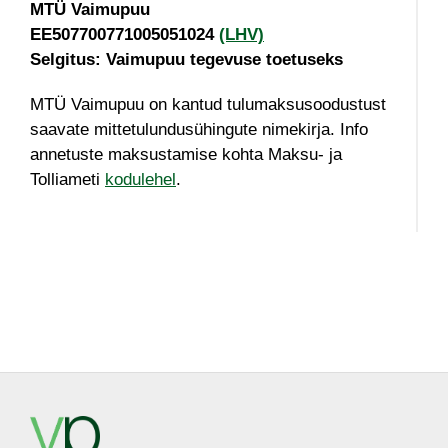
MTÜ Vaimupuu
EE507700771005051024
(LHV)
Selgitus: Vaimupuu tegevuse toetuseks
MTÜ Vaimupuu on kantud tulumaksusoodustust
saavate mittetulundusühingute nimekirja. Info
annetuste maksustamise kohta Maksu- ja
Tolliameti
kodulehel
.