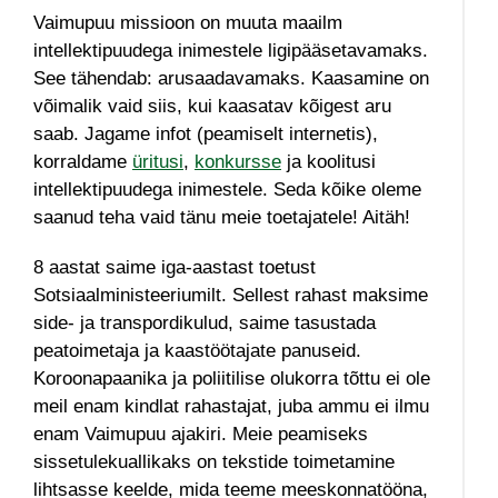
Vaimupuu missioon on muuta maailm
intellektipuudega inimestele ligipääsetavamaks.
See tähendab: arusaadavamaks. Kaasamine on
võimalik vaid siis, kui kaasatav kõigest aru
saab.
Jagame infot (peamiselt internetis),
korraldame
üritusi
,
konkursse
ja koolitusi
intellektipuudega inimestele. Seda kõike oleme
saanud teha vaid tänu meie toetajatele! Aitäh!
8 aastat saime iga-aastast toetust
Sotsiaalministeeriumilt. Sellest rahast maksime
side- ja transpordikulud, saime tasustada
peatoimetaja ja kaastöötajate panuseid.
Koroonapaanika ja poliitilise olukorra tõttu ei ole
meil enam kindlat rahastajat, juba ammu ei ilmu
enam Vaimupuu ajakiri. Meie peamiseks
sissetulekuallikaks on tekstide toimetamine
lihtsasse keelde, mida teeme meeskonnatööna,