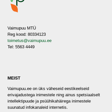
Vaimupuu MTÜ
Reg kood: 80334123
toimetus@vaimupuu.ee
Tel: 5563 4449
MEIST
Vaimupuu.ee on üks väheseid eestikeelseid
erivajadustega inimestele ​ning​ ainus spetsiaalselt
intellektipuude ja psüühikahäirega inimestele
suunatud infokanaleid internetis.