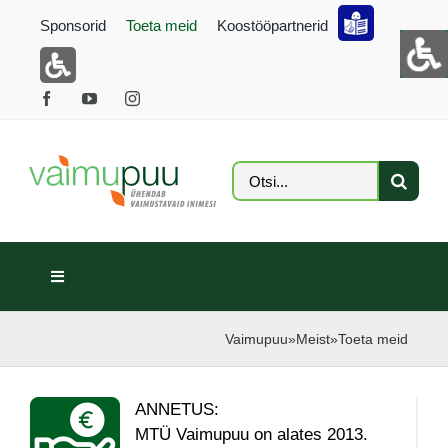
Skip
Sponsorid
Toeta meid
Koostööpartnerid
to
content
Search
for:
Toggle
Navigation
ARTIKLID
Vaimupuu
»
Meist
»
Toeta meid
GALERII
ANNETUS:
FOTOKONKURSS
MTÜ Vaimupuu on alates 2013.