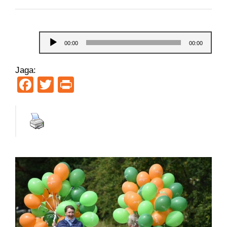
LIHTNE KEEL
Audioesitaja
VAIMUTÖÖ
00:00
00:00
ARHIIV
Jaga:
Facebook
Twitter
Print
MEIST
KONTAKT