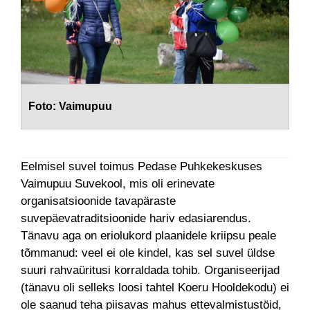
Foto: Vaimupuu
Eelmisel suvel toimus Pedase Puhkekeskuses
Vaimupuu Suvekool, mis oli erinevate
organisatsioonide tavapäraste
suvepäevatraditsioonide hariv edasiarendus.
Tänavu aga on eriolukord plaanidele kriipsu peale
tõmmanud: veel ei ole kindel, kas sel suvel üldse
suuri rahvaüritusi korraldada tohib. Organiseerijad
(tänavu oli selleks loosi tahtel Koeru Hooldekodu) ei
ole saanud teha piisavas mahus ettevalmistustöid,