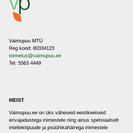
Vaimupuu MTÜ
Reg kood: 80334123
toimetus@vaimupuu.ee
Tel: 5563 4449
MEIST
Vaimupuu.ee on üks väheseid eestikeelseid
erivajadustega inimestele ​ning​ ainus spetsiaalselt
intellektipuude ja psüühikahäirega inimestele