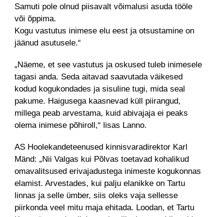
Samuti pole olnud piisavalt võimalusi asuda tööle
või õppima.
Kogu vastutus inimese elu eest ja otsustamine on
jäänud asutusele.“
„Näeme, et see vastutus ja oskused tuleb inimesele
tagasi anda. Seda aitavad saavutada väikesed
kodud kogukondades ja sisuline tugi, mida seal
pakume. Haigusega kaasnevad küll piirangud,
millega peab arvestama, kuid abivajaja ei peaks
olema inimese põhiroll,“ lisas Lanno.
AS Hoolekandeteenused kinnisvaradirektor Karl
Mänd: „Nii Valgas kui Põlvas toetavad kohalikud
omavalitsused erivajadustega inimeste kogukonnas
elamist. Arvestades, kui palju elanikke on Tartu
linnas ja selle ümber, siis oleks vaja sellesse
piirkonda veel mitu maja ehitada. Loodan, et Tartu