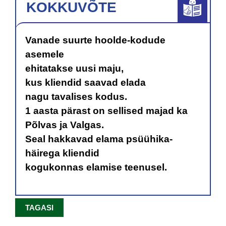
KOKKUVÕTE
Vanade suurte hoolde-kodude
asemele
ehitatakse uusi maju,
kus kliendid saavad elada
nagu tavalises kodus.
1 aasta pärast on sellised majad ka
Põlvas ja Valgas.
Seal hakkavad elama psüühika-
häirega kliendid
kogukonnas elamise teenusel.
TAGASI