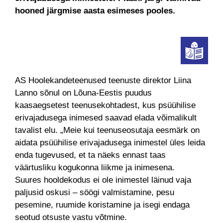
hooned järgmise aasta esimeses pooles.
AS Hoolekandeteenused teenuste direktor Liina
Lanno sõnul on Lõuna-Eestis puudus
kaasaegsetest teenusekohtadest, kus psüühilise
erivajadusega inimesed saavad elada võimalikult
tavalist elu. „Meie kui teenuseosutaja eesmärk on
aidata psüühilise erivajadusega inimestel üles leida
enda tugevused, et ta näeks ennast taas
väärtusliku kogukonna liikme ja inimesena.
Suures hooldekodus ei ole inimestel läinud vaja
paljusid oskusi – söögi valmistamine, pesu
pesemine, ruumide koristamine ja isegi endaga
seotud otsuste vastu võtmine.