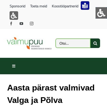
Skip
Sponsorid
Toeta meid
Koostööpartnerid
to
content
Search
for:
Toggle
Navigation
ARTIKLID
Aasta pärast valmivad
GALERII
Valga ja Põlva
FOTOKONKURSS