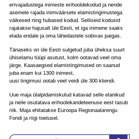
erivajadustega inimeste erihooldekodud ja nende
asemele rajada inimväärsete elamistingimustega
väikesed ning hubased kodud. Selliseid kodusid
rajatakse hajusalt üle Eesti, et iga inimene saaks
elada endale ja oma lähedastele sobivas paigas.
Tänaseks on üle Eesti sulgetud juba üheksa suurt
ühiselamu tüüpi asutust, kolm ootavad veel oma
järge. Kaasaegsed elamistingimused on saanud
juba enam kui 1300 inimest,
uusi tingimusi ootab veel veidi üle 300 kliendi.
Uue maja ülalpidamiskulud katavad selle elanikud
ja neile osutatava erihoolekandeteenuse eest tasub
riik. Maja ehitatakse Euroopa Regionaalarengu
Fondi ja riigi toetusel.