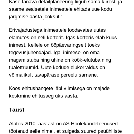
Kase tänava detailplaneering liigub sama kiiresti ja
saame sealsetele inimestele ehitada uue kodu
järgmise aasta jooksul.“
Erivajadustega inimestele loodavates uutes
elamutes on neli korterit. Igas korteris elab kuus
inimest, kellele on ööpäevaringselt toeks
tegevusjuhendajad. Igal inimesel on oma
magamistuba ning ühine on köök-elutuba ning
tualettruumid. Uute kodude elukorraldus on
võimalikult tavapärase pereelu sarnane.
Koos ehitushangete läbi viimisega on majade
keskmine ehitusaeg üks aasta.
Taust
Alates 2010. aastast on AS Hoolekandeteenused
töötanud selle nimel, et sulgeda suured psüühiliste