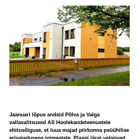
Jaanuari lõpus andsid Põlva ja Valga
vallavalitsused AS Hoolekandeteenustele
ehitusõiguse, et luua majad piirkonna psüühilise
erivajadusega inimestele. Plaani järgi valmivad